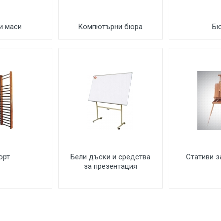
и маси
Компютърни бюра
Б
орт
Бели дъски и средства
Стативи з
за презентация