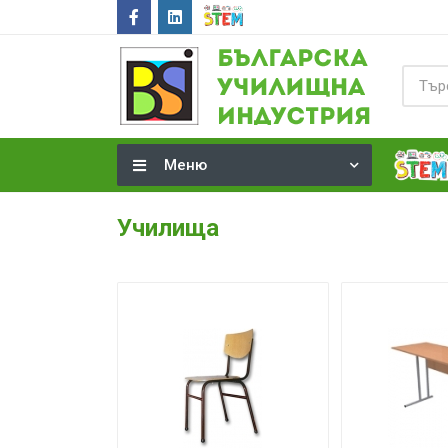
Меню
Детски градини
Училища
Училища
Офиси
Други мебели
СТЕМ