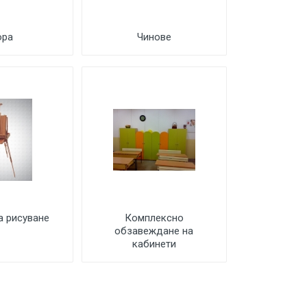
юра
Чинове
а рисуване
Комплексно
обзавеждане на
кабинети